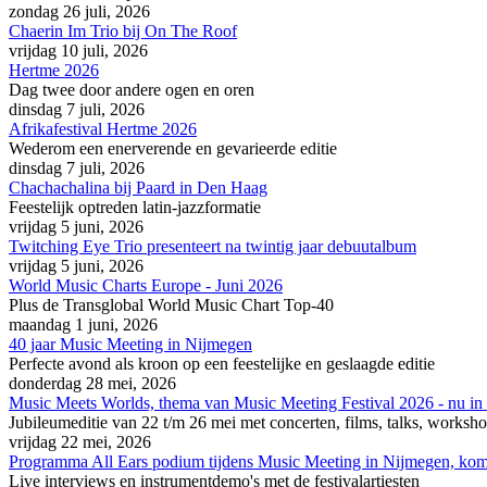
zondag 26 juli, 2026
Chaerin Im Trio bij On The Roof
vrijdag 10 juli, 2026
Hertme 2026
Dag twee door andere ogen en oren
dinsdag 7 juli, 2026
Afrikafestival Hertme 2026
Wederom een enerverende en gevarieerde editie
dinsdag 7 juli, 2026
Chachachalina bij Paard in Den Haag
Feestelijk optreden latin-jazzformatie
vrijdag 5 juni, 2026
Twitching Eye Trio presenteert na twintig jaar debuutalbum
vrijdag 5 juni, 2026
World Music Charts Europe - Juni 2026
Plus de Transglobal World Music Chart Top-40
maandag 1 juni, 2026
40 jaar Music Meeting in Nijmegen
Perfecte avond als kroon op een feestelijke en geslaagde editie
donderdag 28 mei, 2026
Music Meets Worlds, thema van Music Meeting Festival 2026 - nu in
Jubileumeditie van 22 t/m 26 mei met concerten, films, talks, workshops
vrijdag 22 mei, 2026
Programma All Ears podium tijdens Music Meeting in Nijmegen, ko
Live interviews en instrumentdemo's met de festivalartiesten