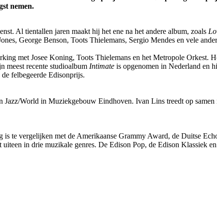
ngst nemen.
nst. Al tientallen jaren maakt hij het ene na het andere album, zoals
Lo
y Jones, George Benson, Toots Thielemans, Sergio Mendes en vele ande
rking met Josee Koning, Toots Thielemans en het Metropole Orkest. Het
n meest recente studioalbum
Intimate
is opgenomen in Nederland en hier
e de felbegeerde Edisonprijs.
on Jazz/World in Muziekgebouw Eindhoven. Ivan Lins treedt op samen 
g is te vergelijken met de Amerikaanse Grammy Award, de Duitse Echo 
t uiteen in drie muzikale genres. De Edison Pop, de Edison Klassiek e