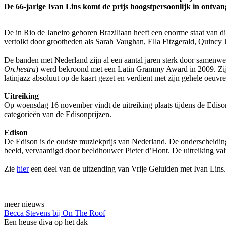
De 66-jarige Ivan Lins komt de prijs hoogstpersoonlijk in ontva
De in Rio de Janeiro geboren Braziliaan heeft een enorme staat van die
vertolkt door grootheden als Sarah Vaughan, Ella Fitzgerald, Quinc
De banden met Nederland zijn al een aantal jaren sterk door samenwe
Orchestra
) werd bekroond met een Latin Grammy Award in 2009. Zij
latinjazz absoluut op de kaart gezet en verdient met zijn gehele oeuvr
Uitreiking
Op woensdag 16 november vindt de uitreiking plaats tijdens de Edis
categorieën van de Edisonprijzen.
Edison
De Edison is de oudste muziekprijs van Nederland. De onderscheidin
beeld, vervaardigd door beeldhouwer Pieter d’Hont. De uitreiking val
Zie
hier
een deel van de uitzending van Vrije Geluiden met Ivan Lins.
meer nieuws
Becca Stevens bij On The Roof
Een heuse diva op het dak