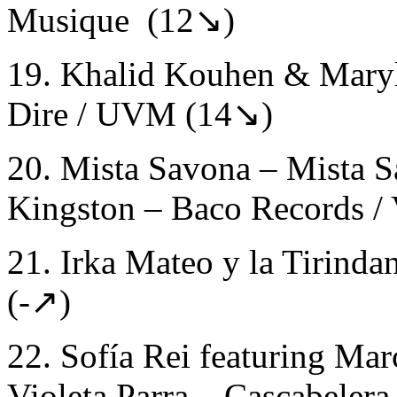
Musique (12↘)
19. Khalid Kouhen & Maryl
Dire / UVM (14↘)
20. Mista Savona – Mista 
Kingston – Baco Records /
21. Irka Mateo y la Tirind
(-↗)
22. Sofía Rei featuring Mar
Violeta Parra – Cascabeler