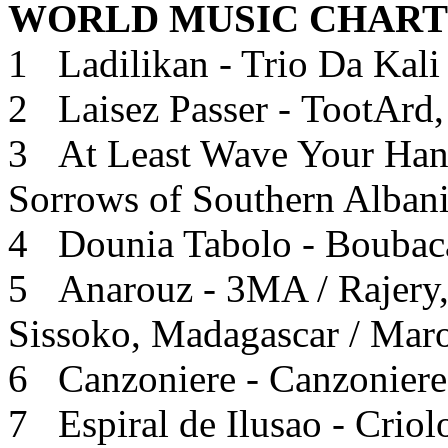
WORLD MUSIC CHARTS
1 Ladilikan - Trio Da Kali
2 Laisez Passer - TootArd, 
3 At Least Wave Your Hand
Sorrows of Southern Albania
4 Dounia Tabolo - Boubaca
5 Anarouz - 3MA / Rajery,
Sissoko, Madagascar / Maro
6 Canzoniere - Canzoniere G
7 Espiral de Ilusao - Criolo