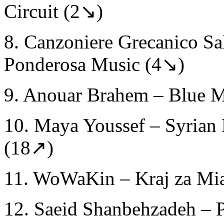
Circuit (2↘)
8. Canzoniere Grecanico Sa
Ponderosa Music (4↘)
9. Anouar Brahem – Blue
10. Maya Youssef – Syria
(18↗)
11. WoWaKin – Kraj za M
12. Saeid Shanbehzadeh – 