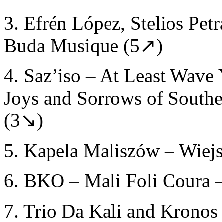
3. Efrén López, Stelios Pet
Buda Musique (5↗)
4. Saz’iso – At Least Wave
Joys and Sorrows of Southe
(3↘)
5. Kapela Maliszów – Wiej
6. BKO – Mali Foli Coura
7. Trio Da Kali and Kronos