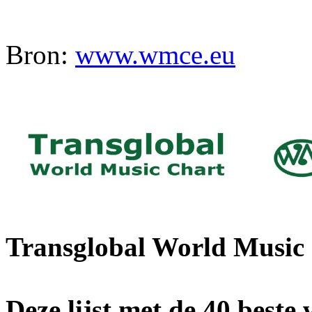
Bron:
www.wmce.eu
Transglobal World Musi
Deze lijst met de 40 best