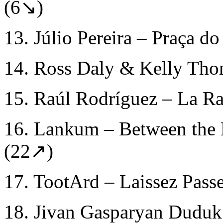
(6↘)
13. Júlio Pereira – Praça 
14. Ross Daly & Kelly Tho
15. Raúl Rodríguez – La Ra
16. Lankum – Between the 
(22↗)
17. TootArd – Laissez Passe
18. Jivan Gasparyan Duduk