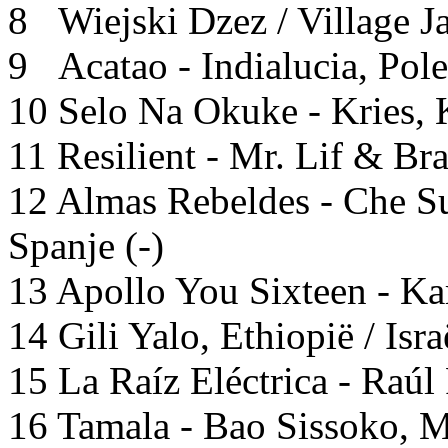
8 Wiejski Dzez / Village J
9 Acatao - Indialucia, Polen
10 Selo Na Okuke - Kries, K
11 Resilient - Mr. Lif & Br
12 Almas Rebeldes - Che Su
Spanje (-)
13 Apollo You Sixteen - Kar
14 Gili Yalo, Ethiopië / Israë
15 La Raíz Eléctrica - Raúl
16 Tamala - Bao Sissoko, 