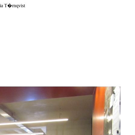
ia T�rnqvist