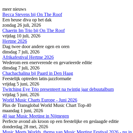
meer nieuws
Becca Stevens bij On The Roof
Een heuse diva op het dak
zondag 26 juli, 2026
Chaerin Im Trio bij On The Roof
vrijdag 10 juli, 2026
Hertme 2026
Dag twee door andere ogen en oren
dinsdag 7 juli, 2026
Afrikafestival Hertme 2026
Wederom een enerverende en gevarieerde editie
dinsdag 7 juli, 2026
Chachachalina bij Paard in Den Haag
Feestelijk optreden latin-jazzformatie
vrijdag 5 juni, 2026
Twitching Eye Trio presenteert na twintig jaar debuutalbum
vrijdag 5 juni, 2026
World Music Charts Europe - Juni 2026
Plus de Transglobal World Music Chart Top-40
maandag 1 juni, 2026
40 jaar Music Meeting in Nijmegen
Perfecte avond als kroon op een feestelijke en geslaagde editie
donderdag 28 mei, 2026
Music Meets Worlds, thema van Music Meeting Festival 2026 - nu in