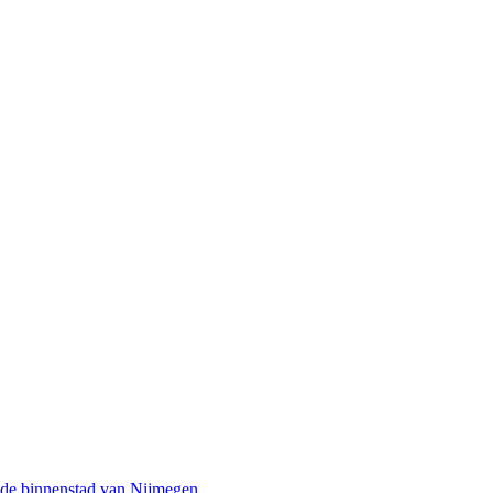
 de binnenstad van Nijmegen