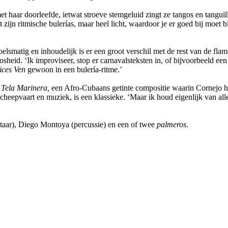
t haar doorleefde, ietwat stroeve stemgeluid zingt ze tangos en tanguil
at zijn ritmische bulerías, maar heel licht, waardoor je er goed bij moet b
voelsmatig en inhoudelijk is er een groot verschil met de rest van de f
eid. ‘Ik improviseer, stop er carnavalsteksten in, of bijvoorbeeld een 
ices Ven
gewoon in een bulería-ritme.’
t
Tela Marinera,
een Afro-Cubaans getinte compositie waarin Cornejo haa
epvaart en muziek, is een klassieke. ‘Maar ik houd eigenlijk van alle s
taar), Diego Montoya (percussie) en een of twee
palmeros
.