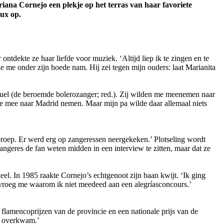
ana Cornejo een plekje op het terras van haar favoriete
lux op.
tdekte ze haar liefde voor muziek. ‘Altijd liep ik te zingen en te
e me onder zijn hoede nam. Hij zei tegen mijn ouders: laat Marianita
iguel (de beroemde bolerozanger; red.). Zij wilden me meenemen naar
me mee naar Madrid nemen. Maar mijn pa wilde daar allemaal niets
roep. Er werd erg op zangeressen neergekeken.’ Plotseling wordt
angeres de fan weten midden in een interview te zitten, maar dat ze
el. In 1985 raakte Cornejo’s echtgenoot zijn baan kwijt. ‘Ik ging
 vroeg me waarom ik niet meedeed aan een alegríasconcours.’
 flamencoprijzen van de provincie en een nationale prijs van de
me overkwam.’