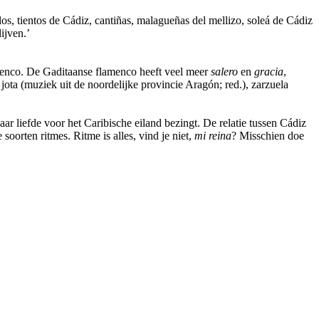
los, tientos de Cádiz, cantiñas, malagueñas del mellizo, soleá de Cádiz
lijven.’
lamenco. De Gaditaanse flamenco heeft veel meer
salero
en
gracia
,
jota (muziek uit de noordelijke provincie Aragón; red.), zarzuela
r liefde voor het Caribische eiland bezingt. De relatie tussen Cádiz
oorten ritmes. Ritme is alles, vind je niet,
mi reina
? Misschien doe