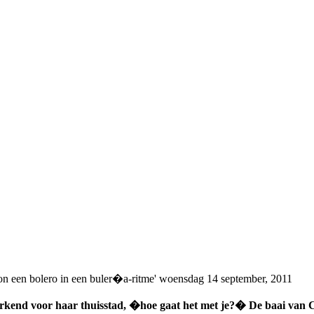
on een bolero in een buler�a-ritme'
woensdag 14 september, 2011
end voor haar thuisstad, �hoe gaat het met je?� De baai van C�di