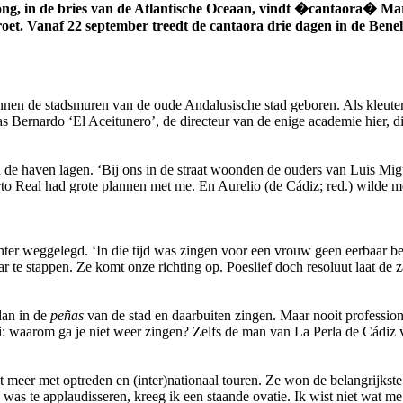
ng, in de bries van de Atlantische Oceaan, vindt �cantaora� Mari
roet. Vanaf 22 september treedt de cantaora drie dagen in de Bene
en de stadsmuren van de oude Andalusische stad geboren. Als kleuter on
s Bernardo ‘El Aceitunero’, de directeur van de enige academie hier, di
in de haven lagen. ‘Bij ons in de straat woonden de ouders van Luis M
rto Real had grote plannen met me. En Aurelio (de Cádiz; red.) wilde 
ter weggelegd. ‘In die tijd was zingen voor een vrouw geen eerbaar be
r te stappen. Ze komt onze richting op. Poeslief doch resoluut laat de z
dan in de
peñas
van de stad en daarbuiten zingen. Maar nooit professione
ei: waarom ga je niet weer zingen? Zelfs de man van La Perla de Cádiz
 meer met optreden en (inter)nationaal touren. Ze won de belangrijkste
 was te applaudisseren, kreeg ik een staande ovatie. Ik wist niet wat 