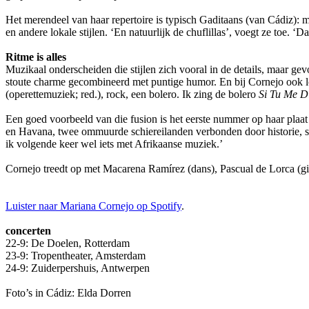
Het merendeel van haar repertoire is typisch Gaditaans (van Cádiz): me
en andere lokale stijlen. ‘En natuurlijk de chuflillas’, voegt ze toe. ‘D
Ritme is alles
Muzikaal onderscheiden die stijlen zich vooral in de details, maar ge
stoute charme gecombineerd met puntige humor. En bij Cornejo ook losh
(operettemuziek; red.), rock, een bolero. Ik zing de bolero
Si Tu Me D
Een goed voorbeeld van die fusion is het eerste nummer op haar plaa
en Havana, twee ommuurde schiereilanden verbonden door historie, sche
ik volgende keer wel iets met Afrikaanse muziek.’
Cornejo treedt op met Macarena Ramírez (dans), Pascual de Lorca (gi
Luister naar Mariana Cornejo op Spotify
.
concerten
22-9: De Doelen, Rotterdam
23-9: Tropentheater, Amsterdam
24-9: Zuiderpershuis, Antwerpen
Foto’s in Cádiz: Elda Dorren