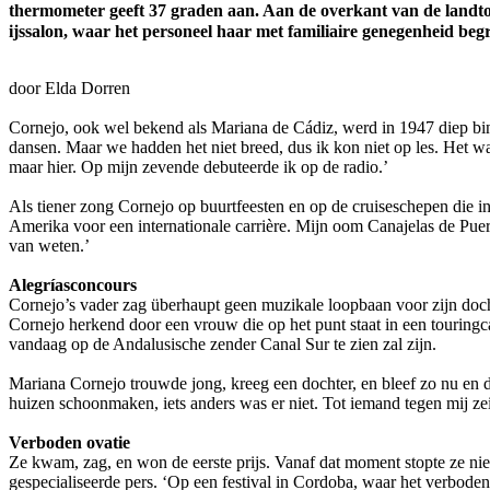
thermometer geeft 37 graden aan. Aan de overkant van de landto
ijssalon, waar het personeel haar met familiaire genegenheid beg
door Elda Dorren
Cornejo, ook wel bekend als Mariana de Cádiz, werd in 1947 diep binn
dansen. Maar we hadden het niet breed, dus ik kon niet op les. Het wa
maar hier. Op mijn zevende debuteerde ik op de radio.’
Als tiener zong Cornejo op buurtfeesten en op de cruiseschepen die 
Amerika voor een internationale carrière. Mijn oom Canajelas de Pue
van weten.’
Alegríasconcours
Cornejo’s vader zag überhaupt geen muzikale loopbaan voor zijn doch
Cornejo herkend door een vrouw die op het punt staat in een touringca
vandaag op de Andalusische zender Canal Sur te zien zal zijn.
Mariana Cornejo trouwde jong, kreeg een dochter, en bleef zo nu en 
huizen schoonmaken, iets anders was er niet. Tot iemand tegen mij z
Verboden ovatie
Ze kwam, zag, en won de eerste prijs. Vanaf dat moment stopte ze niet
gespecialiseerde pers. ‘Op een festival in Cordoba, waar het verboden