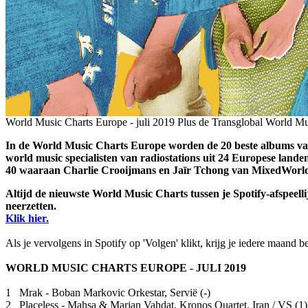
World Music Charts Europe - juli 2019
Plus de Transglobal World Mu
In de World Music Charts Europe worden de 20 beste albums va
world music specialisten van radiostations uit 24 Europese lan
40 waaraan Charlie Crooijmans en Jaīr Tchong van MixedWorldMu
Altijd de nieuwste World Music Charts tussen je Spotify-afspeell
neerzetten.
Klik hier.
Als je vervolgens in Spotify op 'Volgen' klikt, krijg je iedere maand b
WORLD MUSIC CHARTS EUROPE - JULI 2019
1 Mrak - Boban Markovic Orkestar, Servië (-)
2 Placeless - Mahsa & Marjan Vahdat, Kronos Quartet, Iran / VS (1)