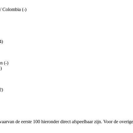
 Colombia (-)
4)
n (-)
)
2)
aarvan de eerste 100 hieronder direct afspeelbaar zijn. Voor de overige t