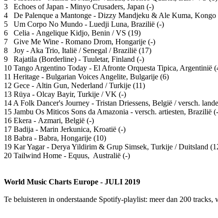
3 Echoes of Japan - Minyo Crusaders, Japan (-)
4 De Palenque a Mantonge - Dizzy Mandjeku & Ale Kuma, Kongo /
5 Um Corpo No Mundo - Luedji Luna, Brazilië (-)
6 Celia - Angelique Kidjo, Benin / VS (19)
7 Give Me Wine - Romano Drom, Hongarije (-)
8 Joy - Aka Trio, Italië / Senegal / Brazilië (17)
9 Rajatila (Borderline) - Tuuletar, Finland (-)
10 Tango Argentino Today - El Afronte Orquesta Tipica, Argentinië (
11 Heritage - Bulgarian Voices Angelite, Bulgarije (6)
12 Gece - Altin Gun, Nederland / Turkije (11)
13 Rüya - Olcay Bayir, Turkije / VK (-)
14 A Folk Dancer's Journey - Tristan Driessens, België / versch. lande
15 Jambu Os Miticos Sons da Amazonia - versch. artiesten, Brazilië (-
16 Ekera - Azmari, België (-)
17 Badija - Marin Jerkunica, Kroatië (-)
18 Babra - Babra, Hongarije (10)
19 Kar Yagar - Derya Yildirim & Grup Simsek, Turkije / Duitsland (1
20 Tailwind Home - Equus, Australië (-)
World Music Charts Europe - JULI 2019
Te beluisteren in onderstaande Spotify-playlist: meer dan 200 tracks, w