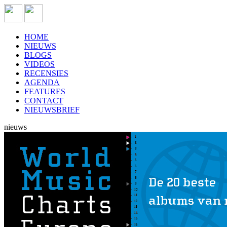
HOME
NIEUWS
BLOGS
VIDEOS
RECENSIES
AGENDA
FEATURES
CONTACT
NIEUWSBRIEF
nieuws