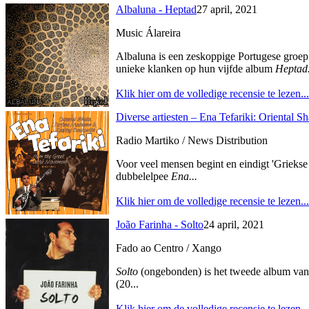
Albaluna - Heptad
27 april, 2021
Music Álareira
Albaluna is een zeskoppige Portugese groep
unieke klanken op hun vijfde album
Heptad.
Klik hier om de volledige recensie te lezen...
Diverse artiesten – Ena Tefariki: Orienta
Radio Martiko / News Distribution
Voor veel mensen begint en eindigt 'Griekse
dubbelelpee
Ena...
Klik hier om de volledige recensie te lezen...
João Farinha - Solto
24 april, 2021
Fado ao Centro / Xango
Solto
(ongebonden) is het tweede album van 
(20...
Klik hier om de volledige recensie te lezen...