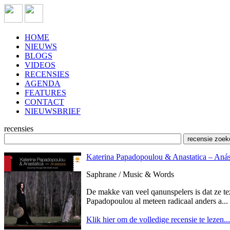
HOME
NIEUWS
BLOGS
VIDEOS
RECENSIES
AGENDA
FEATURES
CONTACT
NIEUWSBRIEF
recensies
Katerina Papadopoulou & Anastatica – Anás
Saphrane / Music & Words
De makke van veel qanunspelers is dat ze te
Papadopoulou al meteen radicaal anders a...
Klik hier om de volledige recensie te lezen...