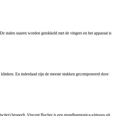
 De stalen snaren worden getokkeld met de vingers en het apparaat is
ers’ klinken. En inderdaad zijn de meeste stukken gecomponeerd door
sciter) bespeelt. Vincent Bucher is een mondharmonica-virtuoos uit