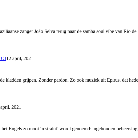
raziliaanse zanger João Selva terug naar de samba soul vibe van Rio de
 Of
12 april, 2021
bij de kladden grijpen. Zonder pardon. Zo ook muziek uit Epirus, dat hed
 april, 2021
 het Engels zo mooi ‘restraint’ wordt genoemd: ingehouden beheersing.