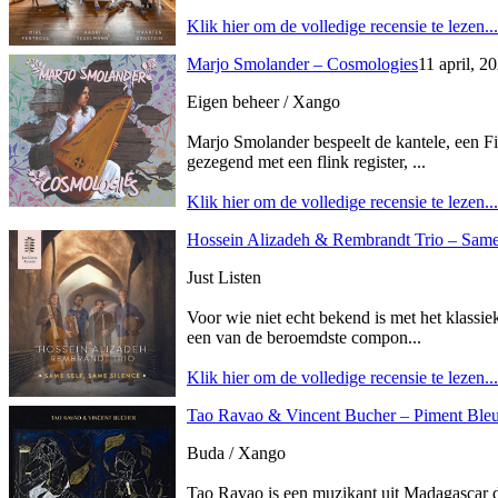
Klik hier om de volledige recensie te lezen...
Marjo Smolander – Cosmologies
11 april, 2
Eigen beheer / Xango
Marjo Smolander bespeelt de kantele, een Fi
gezegend met een flink register, ...
Klik hier om de volledige recensie te lezen...
Hossein Alizadeh & Rembrandt Trio – Same
Just Listen
Voor wie niet echt bekend is met het klassie
een van de beroemdste compon...
Klik hier om de volledige recensie te lezen...
Tao Ravao & Vincent Bucher – Piment Ble
Buda / Xango
Tao Ravao is een muzikant uit Madagascar di