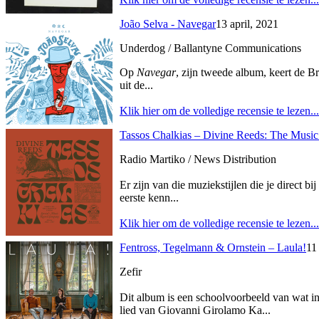
João Selva - Navegar
13 april, 2021
Underdog / Ballantyne Communications
Op
Navegar
, zijn tweede album, keert de B
uit de...
Klik hier om de volledige recensie te lezen...
Tassos Chalkias – Divine Reeds: The Music
Radio Martiko / News Distribution
Er zijn van die muziekstijlen die je direct 
eerste kenn...
Klik hier om de volledige recensie te lezen...
Fentross, Tegelmann & Ornstein – Laula!
11
Zefir
Dit album is een schoolvoorbeeld van wat in
lied van Giovanni Girolamo Ka...