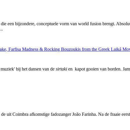
 die een bijzondere, conceptuele vorm van world fusion brengt. Abso
..
l Shake, Farfisa Madness & Rocking Bouzoukis from the Greek Laiká 
 muziek' bij het dansen van de
sirtaki
en kapot gooien van borden. Jamm
de uit Coimbra afkomstige fadozanger João Farinha. Na de fraaie eers