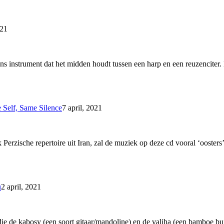
021
ns instrument dat het midden houdt tussen een harp en een reuzenciter.
 Self, Same Silence
7 april, 2021
k Perzische repertoire uit Iran, zal de muziek op deze cd vooral ‘oost
u
2 april, 2021
e de kabosy (een soort gitaar/mandoline) en de valiha (een bamboe bui