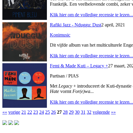
Frankrijk. Een veelbelovende combi, zeker v
Klik hier om de volledige recensie te lezen...
Rafiki Jazz - Nduggu: Dust
2 april, 2021
Konimusic
Dit vijfde album van het multiculturele Eng
Klik hier om de volledige recensie te lezen...
Femi & Made Kuti – Legacy +
27 maart, 20
Partisan / PIAS
Met
Legacy
+ introduceert de Kuti-dynastie
Hate
vormt
For(e)wa...
Klik hier om de volledige recensie te lezen...
««
vorige
21
22
23
24
25
26
27
28
29
30
31
32
volgende
»»