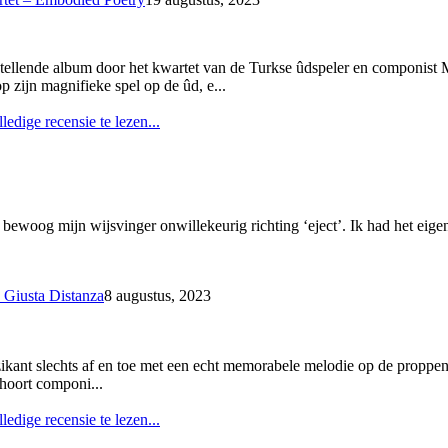
tellende album door het kwartet van de Turkse ûdspeler en componist Meh
op zijn magnifieke spel op de ûd, e...
ledige recensie te lezen...
woog mijn wijsvinger onwillekeurig richting ‘eject’. Ik had het eigenli
 Giusta Distanza
8 augustus, 2023
ikant slechts af en toe met een echt memorabele melodie op de proppen 
ehoort componi...
ledige recensie te lezen...