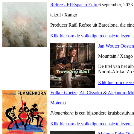
Refree - El Espacio Entre
6 september, 2023
tak:til / Xango
Producer Raül Refree uit Barcelona, die eind
Klik hier om de volledige recensie te lezen...
Jan Wouter Oostenr
Mountain / Xango
De titel van het a
Noord-Afrika. Zo w
Klik hier om de vol
Volker Goetze, Ali Cissoko & Alejandro M
Motema
Flamenkora
is een bijzondere kruisbestuiv
Klik hier om de volledige recensie te lezen...
Mehmet Polat Quar