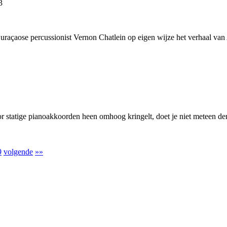
3
Curaçaose percussionist Vernon Chatlein op eigen wijze het verhaal van
oor statige pianoakkoorden heen omhoog kringelt, doet je niet meteen d
9
volgende
»»