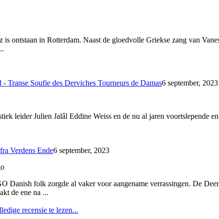
 is ontstaan in Rotterdam. Naast de gloedvolle Griekse zang van Vaness
..
- Transe Soufie des Derviches Tourneurs de Damas
6 september, 2023
stiek leider Julien Jalâl Eddine Weiss en de nu al jaren voortslepende e
 fra Verdens Ende
6 september, 2023
go
O Danish folk zorgde al vaker voor aangename verrassingen. De Deens
kt de ene na ...
ledige recensie te lezen...