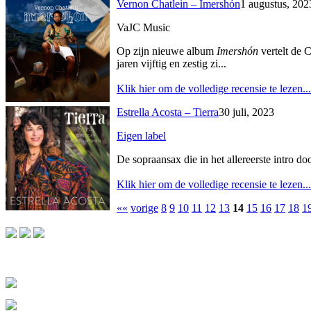
Vernon Chatlein – Imershón
1 augustus, 202
VaJC Music
Op zijn nieuwe album
Imershón
vertelt de 
jaren vijftig en zestig zi...
Klik hier om de volledige recensie te lezen...
Estrella Acosta – Tierra
30 juli, 2023
Eigen label
De sopraansax die in het allereerste intro d
Klik hier om de volledige recensie te lezen...
««
vorige
8
9
10
11
12
13
14
15
16
17
18
1