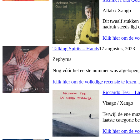
Aftab / Xango
Dit twaalf stukken 
nadruk steeds ligt 
Klik hier om de vol
Talking Spirits – Hands
17 augustus, 2023
Zephyrus
Nog vóór het eerste nummer was afgelopen, be
Klik hier om de volledige recensie te lezen...
Riccardo Tesi – La
Visage / Xango
Terwijl de ene muz
laatste categorie b
Klik hier om de vol