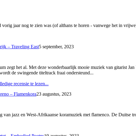
 vorig jaar nog te zien was (of althans te horen - vanwege het in vrijw
ijk – Traveling East
5 september, 2023
lbum zegt het al. Met deze wonderbaarlijk mooie muziek van gitarist J
ordt de swingende titeltrack fraai ondersteund...
ledige recensie te lezen...
oreno – Flamenkora
23 augustus, 2023
ing van jazz en West-Afrikaanse koramuziek met flamenco. De Duitse tr
tet – Embodied Poetry
19 augustus, 2023