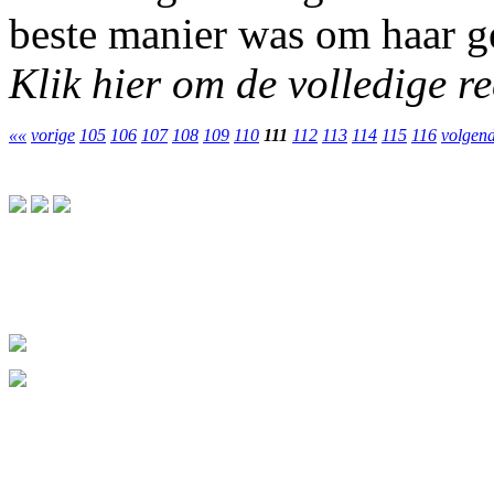
beste manier was om haar g
Klik hier om de volledige rec
««
vorige
105
106
107
108
109
110
111
112
113
114
115
116
volgen