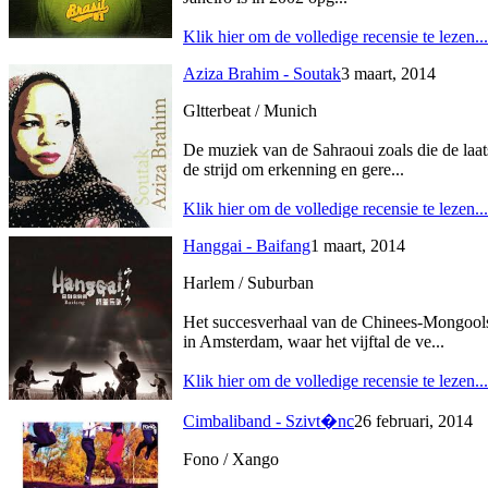
Klik hier om de volledige recensie te lezen...
Aziza Brahim - Soutak
3 maart, 2014
Gltterbeat / Munich
De muziek van de Sahraoui zoals die de laat
de strijd om erkenning en gere...
Klik hier om de volledige recensie te lezen...
Hanggai - Baifang
1 maart, 2014
Harlem / Suburban
Het succesverhaal van de Chinees-Mongoolse
in Amsterdam, waar het vijftal de ve...
Klik hier om de volledige recensie te lezen...
Cimbaliband - Szivt�nc
26 februari, 2014
Fono / Xango