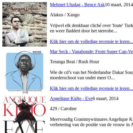
Mehmet Uludag - Bence Ask
10 maart, 2014
Alakus / Xango
Vrijwel elk denkbaar cliché over 'foute' T
en weer fladdert door het stereobe...
Klik hier om de volledige recensie te lezen...
Mar Seck - Vagabonde: From Super Cap-Ve
Teranga Beat / Rush Hour
Wie de cd’s van het Nederlandse Dakar Soun
moederschoot van onder meer O...
Klik hier om de volledige recensie te lezen...
Angelique Kidjo - Eve
6 maart, 2014
429 / Caroline
Meervoudig Grammywinnares Angelique Kidjo 
verbetering van de positie van de vrouw in A