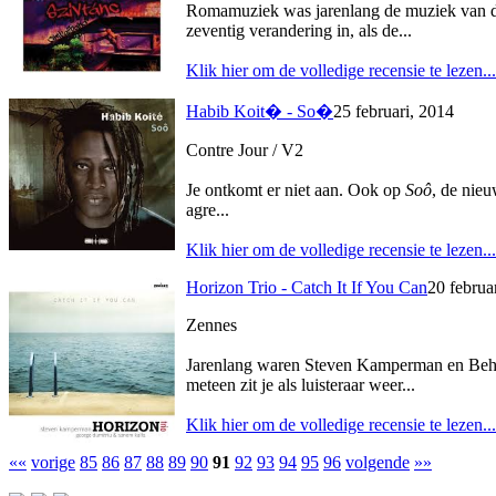
Romamuziek was jarenlang de muziek van de z
zeventig verandering in, als de...
Klik hier om de volledige recensie te lezen...
Habib Koit� - So�
25 februari, 2014
Contre Jour / V2
Je ontkomt er niet aan. Ook op
Soô
, de nieu
agre...
Klik hier om de volledige recensie te lezen...
Horizon Trio - Catch It If You Can
20 februa
Zennes
Jarenlang waren Steven Kamperman en Behsat
meteen zit je als luisteraar weer...
Klik hier om de volledige recensie te lezen...
««
vorige
85
86
87
88
89
90
91
92
93
94
95
96
volgende
»»