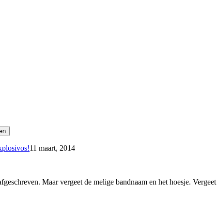
xplosivos!
11 maart, 2014
 afgeschreven. Maar vergeet de melige bandnaam en het hoesje. Vergee