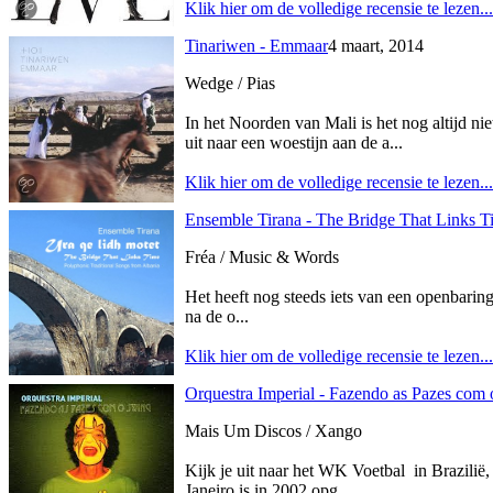
Klik hier om de volledige recensie te lezen...
Tinariwen - Emmaar
4 maart, 2014
Wedge / Pias
In het Noorden van Mali is het nog altijd n
uit naar een woestijn aan de a...
Klik hier om de volledige recensie te lezen...
Ensemble Tirana - The Bridge That Links Ti
Fréa / Music & Words
Het heeft nog steeds iets van een openbaring
na de o...
Klik hier om de volledige recensie te lezen...
Orquestra Imperial - Fazendo as Pazes com
Mais Um Discos / Xango
Kijk je uit naar het WK Voetbal in Brazilië
Janeiro is in 2002 opg...