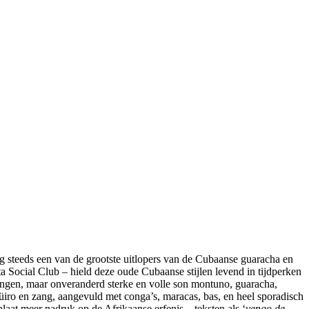
nog steeds een van de grootste uitlopers van de Cubaanse guaracha en
Social Club – hield deze oude Cubaanse stijlen levend in tijdperken
singen, maar onveranderd sterke en volle son montuno, guaracha,
 güiro en zang, aangevuld met conga’s, maracas, bas, en heel sporadisch
plaat meer nadruk op de Afrikaanse erfenis – teksten als ‘
vengo de