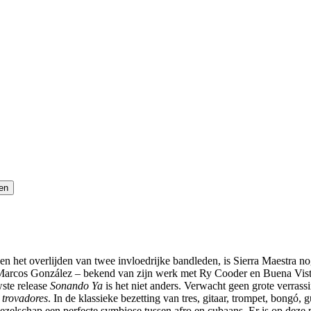
 en het overlijden van twee invloedrijke bandleden, is Sierra Maestra 
 Marcos González – bekend van zijn werk met Ry Cooder en Buena Vista 
wste release
Sonando Ya
is het niet anders. Verwacht geen grote verras
e
trovadores
. In de klassieke bezetting van tres, gitaar, trompet, bongó,
 gezelschap een perfecte symbiose tussen afro en cubaans. Er is op deze 