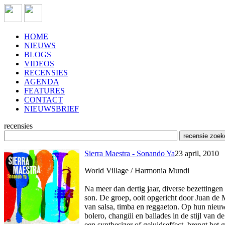
HOME
NIEUWS
BLOGS
VIDEOS
RECENSIES
AGENDA
FEATURES
CONTACT
NIEUWSBRIEF
recensies
Sierra Maestra - Sonando Ya
23 april, 2010
World Village / Harmonia Mundi
Na meer dan dertig jaar, diverse bezettingen
son. De groep, ooit opgericht door Juan de
van salsa, timba en reggaeton. Op hun nieu
bolero, changüi en ballades in de stijl van d
een synthesizer of geluidseffect, brengt het