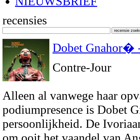
NIEUWSBRIEF
recensies
Dobet Gnahor� -
Contre-Jour
Alleen al vanwege haar opv
podiumpresence is Dobet Gn
persoonlijkheid. De Ivoriaa
om ooit het vaandel van An