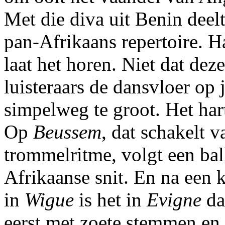
Met die diva uit Benin deel
pan-Afrikaans repertoire. 
laat het horen. Niet dat de
luisteraars de dansvloer op 
simpelweg te groot. Het har
Op
Beussem
, dat schakelt 
trommelritme, volgt een ba
Afrikaanse snit. En na een k
in
Wigue
is het in
Evigne
da
eerst met zoete stemmen en 