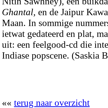
Nitin Sawhney), een buikd
Ghantal,
en de Jaipur Kaw
Maan. In sommige nummers i
ietwat gedateerd en plat, ma
uit: een feelgood-cd die int
Indiase popscene. (Saskia 
««
terug naar overzicht