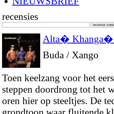
NIEUWSBRIEF
recensies
Alta� Khanga� 
Buda / Xango
Toen keelzang voor het eers
steppen doordrong tot het w
oren hier op steeltjes. De 
grondtoon waar fluitende k