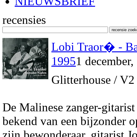
NIEUWSBRIEF
recensies
Lobi Traor� - Ba
1995
1 december,
Glitterhouse / V2
De Malinese zanger-gitarist 
bekend van een bijzonder o
zijn bewonderaar, gitarist 