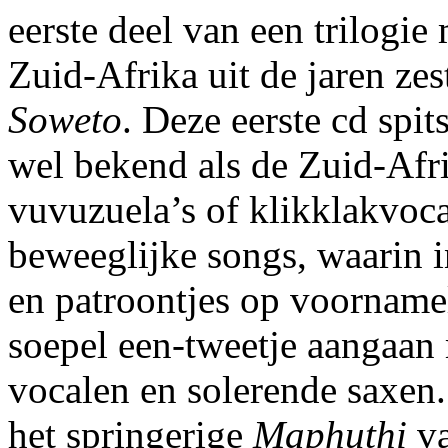
eerste deel van een trilogi
Zuid-Afrika uit de jaren zes
Soweto
. Deze eerste cd spi
wel bekend als de Zuid-Afr
vuvuzuela’s of klikklakvoc
beweeglijke songs, waarin i
en patroontjes op voornamel
soepel een-tweetje aangaan
vocalen en solerende saxen.
het springerige
Maphuthi
va