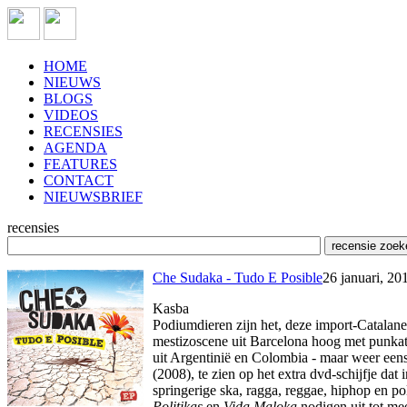
HOME
NIEUWS
BLOGS
VIDEOS
RECENSIES
AGENDA
FEATURES
CONTACT
NIEUWSBRIEF
recensies
Che Sudaka - Tudo E Posible
26 januari, 20
Kasba
Podiumdieren zijn het, deze import-Catalane
mestizoscene uit Barcelona hoog met punkatti
uit Argentinië en Colombia - maar weer eens 
(2008), te zien op het extra dvd-schijfje dat
springerige ska, ragga, reggae, hiphop en 
Politikas
en
Vida Maloka
nodigen uit tot m