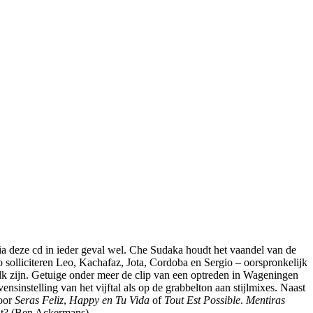
ia deze cd in ieder geval wel. Che Sudaka houdt het vaandel van de
o solliciteren Leo, Kachafaz, Jota, Cordoba en Sergio – oorspronkelijk
volk zijn. Getuige onder meer de clip van een optreden in Wageningen
vensinstelling van het vijftal als op de grabbelton aan stijlmixes. Naast
hoor
Seras Feliz
,
Happy en Tu Vida
of
Tout Est Possible
.
Mentiras
hit? (Ben Ackermans)