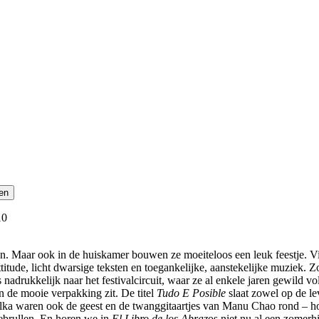
10
n. Maar ook in de huiskamer bouwen ze moeiteloos een leuk feestje. V
tude, licht dwarsige teksten en toegankelijke, aanstekelijke muziek. Z
nadrukkelijk naar het festivalcircuit, waar ze al enkele jaren gewild 
 in de mooie verpakking zit. De titel
Tudo E Posible
slaat zowel op de le
polka waren ook de geest en de twanggitaartjes van Manu Chao rond – 
eebrullen. En horen we in
El Libro de los Abraz
os niet nu al een zomer