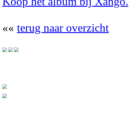
Koop het album bij Xango.
««
terug naar overzicht