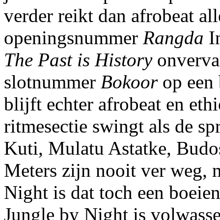
verder reikt dan afrobeat al
openingsnummer
Rangda
In
The Past is History
onverval
slotnummer
Bokoor
op een 
blijft echter afrobeat en eth
ritmesectie swingt als de sp
Kuti, Mulatu Astatke, Budo
Meters zijn nooit ver weg,
Night is dat toch een boeie
Jungle by Night is volwass