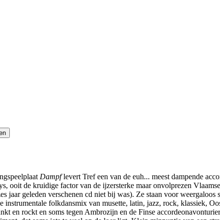
angspeelplaat
Dampf
levert Tref een van de euh... meest dampende accord
s, ooit de kruidige factor van de ijzersterke maar onvolprezen Vlaams
zes jaar geleden verschenen cd niet bij was). Ze staan voor weergaloos
instrumentale folkdansmix van musette, latin, jazz, rock, klassiek, O
e funkt en rockt en soms tegen Ambrozijn en de Finse accordeonavonturi