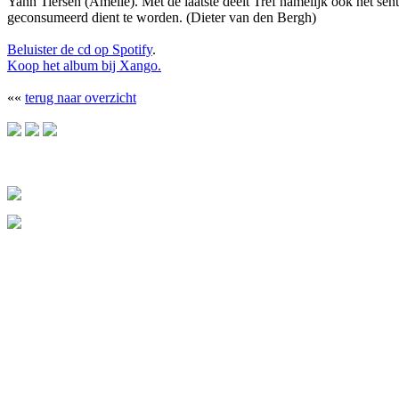
Yann Tiersen (Amélie). Met de laatste deelt Tref namelijk ook het senti
geconsumeerd dient te worden. (Dieter van den Bergh)
Beluister de cd op Spotify
.
Koop het album bij Xango.
««
terug naar overzicht