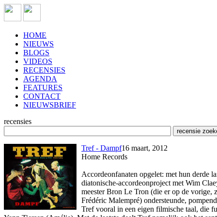
HOME
NIEUWS
BLOGS
VIDEOS
RECENSIES
AGENDA
FEATURES
CONTACT
NIEUWSBRIEF
recensies
Tref - Dampf
16 maart, 2012
Home Records
Accordeonfanaten opgelet: met hun derde l
diatonische-accordeonproject met Wim Claey
meester Bron Le Tron (die er op de vorige, 
Frédéric Malempré) ondersteunde, pompende 
Tref vooral in een eigen filmische taal, di