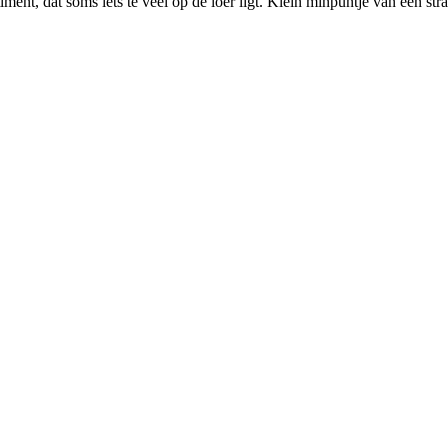
ment, dat soms iets te veel op de loer ligt. Klein minpuntje van een stra