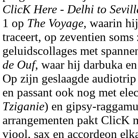
ClicK Here - Delhi to Sevill
1 op
The Voyage
, waarin hi
traceert, op zeventien soms
geluidscollages met spannen
de Ouf
, waar hij darbuka en
Op zijn geslaagde audiotrip
en passant ook nog met elec
Tziganie
) en gipsy-raggamu
arrangementen pakt ClicK me
viool, sax en accordeon elk