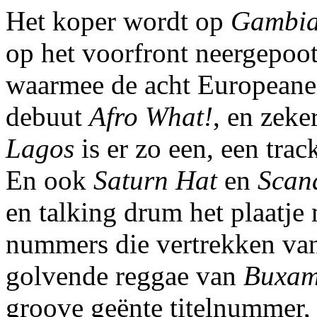
Het koper wordt op
Gambia
op het voorfront neergepoo
waarmee de acht Europeane
debuut
Afro What!
, en zeke
Lagos
is er zo een, een tra
En ook
Saturn Hat
en
Scan
en talking drum het plaatje
nummers die vertrekken vanu
golvende reggae van
Buxam
groove geënte titelnummer, 