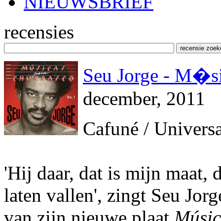
NIEUWSBRIEF
recensies
Seu Jorge - M�si
december, 2011
Cafuné / Universa
'Hij daar, dat is mijn maat, 
laten vallen', zingt Seu Jo
van zijn nieuwe plaat
Músic