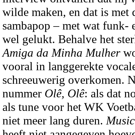
wilde maken, en dat is met 
sambapop – met wat funk- e
wel gelukt. Behalve het ste
Amiga da Minha Mulher
wor
vooral in langgerekte vocal
schreeuwerig overkomen. N
nummer
Olê, Olê
: als dat 
als tune voor het WK Voetba
niet meer lang duren.
Music
heeft niet aangegeven hoevee