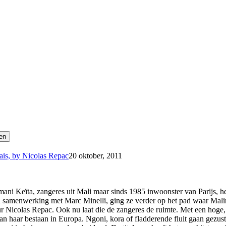
s, by Nicolas Repac
20 oktober, 2011
ani Keïta, zangeres uit Mali maar sinds 1985 inwoonster van Parijs, h
 samenwerking met Marc Minelli, ging ze verder op het pad waar Malin
ur Nicolas Repac. Ook nu laat die de zangeres de ruimte. Met een hoge, 
an haar bestaan in Europa. Ngoni, kora of fladderende fluit gaan gezust