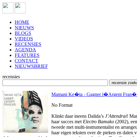
HOME
NIEUWS
BLOGS
VIDEOS
RECENSIES
AGENDA
FEATURES
CONTACT
NIEUWSBRIEF
recensies
Mamani Ke�ta - Gagner l�Argent Fran�ai
No Format
Klinkt daar ineens Dalida’s
J’Attendrai
! Mam
haar succes met
Electro Bamako
(2002), een
tweede met multi-instrumentalist en arrange
haar eigen teksten over de pieken en dalen v