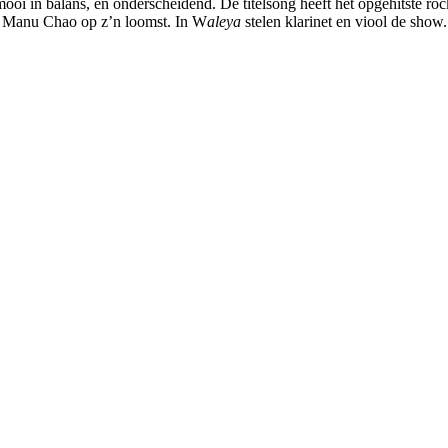
mooi in balans, en onderscheidend. De titelsong heeft het opgehitste
 la Manu Chao op z’n loomst. In W
aleya
stelen klarinet en viool de show