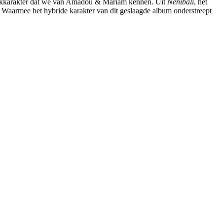
 rockkarakter dat we van Amadou & Mariam kennen. Uit
Nenibali
, het
. Waarmee het hybride karakter van dit geslaagde album onderstreept