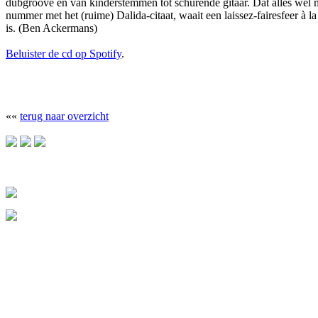
dubgroove en van kinderstemmen tot schurende gitaar. Dat alles wel 
nummer met het (ruime) Dalida-citaat, waait een laissez-fairesfeer à
is. (Ben Ackermans)
Beluister de cd op Spotify
.
««
terug naar overzicht