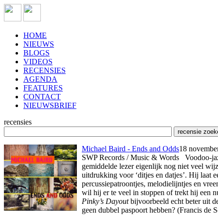
HOME
NIEUWS
BLOGS
VIDEOS
RECENSIES
AGENDA
FEATURES
CONTACT
NIEUWSBRIEF
recensies
Michael Baird - Ends and Odds
18 november
SWP Records / Music & Words Voodoo-jazz n
gemiddelde lezer eigenlijk nog niet veel wij
uitdrukking voor ‘ditjes en datjes’. Hij laa
percussiepatroontjes, melodielijntjes en vre
wil hij er te veel in stoppen of trekt hij ee
Pinky’s Dayout
bijvoorbeeld echt beter uit d
geen dubbel paspoort hebben? (Francis de 