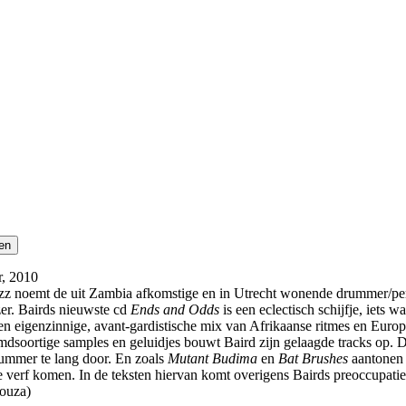
, 2010
oemt de uit Zambia afkomstige en in Utrecht wonende drummer/percus
zer. Bairds nieuwste cd
Ends and Odds
is een eclectisch schijfje, iets 
t een eigenzinnige, avant-gardistische mix van Afrikaanse ritmes en Eur
emdsoortige samples en geluidjes bouwt Baird zijn gelaagde tracks op. D
n nummer te lang door. En zoals
Mutant Budima
en
Bat Brushes
aantonen
e verf komen. In de teksten hiervan komt overigens Bairds preoccupatie 
Souza)