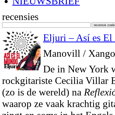
NIEUWSBRIEF
recensies
Eljuri – Así es E
Manovill / Xang
De in New York w
rockgitariste Cecilia Villar
(zo is de wereld) na
Reflexi
waarop ze vaak krachtig gita