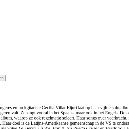
es en rockgitariste Cecilia Villar Eljuri laat op haar vijfde solo-al
negeren valt. Ze zingt vooral in het Spaans, maar ook in het Engels. De
 album, waarop ze ook regelmatig soleert. Haar songs over veerkracht, 
 Haar doel is de Latijns-Amerikaanse gemeenschap in de VS te ondersteu
 als
Salva La Tierra
,
La Voz
,
Por Ti
,
No Puedo Cruzar
en
Feeds You
. 