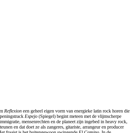
bum
Reflexion
een geheel eigen vorm van energieke latin rock horen die
 openingstrack
Espejo
(Spiegel) begint meteen met de vlijmscherpe
immigratie, mensenrechten en de planeet zijn ingebed in heavy rock,
nen en dat doet ze als zangeres, gitariste, arrangeur en producer
Het fraaist is het buitengewoon swingende
El Camino
. In de