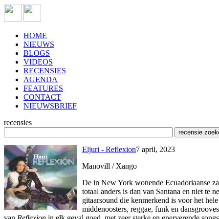
HOME
NIEUWS
BLOGS
VIDEOS
RECENSIES
AGENDA
FEATURES
CONTACT
NIEUWSBRIEF
recensies
Eljuri - Reflexion
7 april, 2023
Manovill / Xango
De in New York wonende Ecuadoriaanse zanger
totaal anders is dan van Santana en niet te 
gitaarsound die kenmerkend is voor het hele
middenoosters, reggae, funk en dansgrooves.
van
Reflexion
in elk geval goed, met zeer sterke en enerverende songs