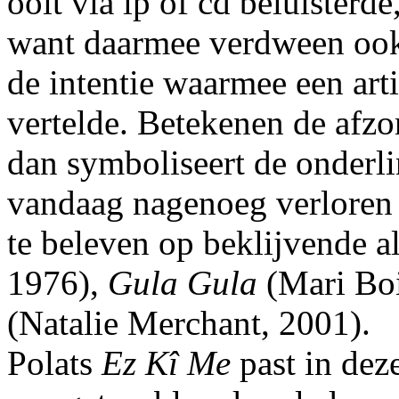
ooit via lp of cd beluisterde,
want daarmee verdween ook 
de intentie waarmee een art
vertelde. Betekenen de afz
dan symboliseert de onderl
vandaag nagenoeg verloren 
te beleven op beklijvende 
1976),
Gula Gula
(Mari Boi
(Natalie Merchant, 2001).
Polats
Ez Kî Me
past in deze