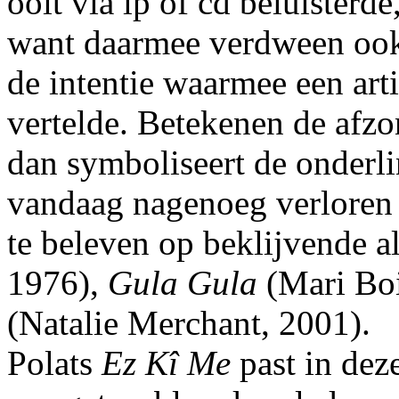
ooit via lp of cd beluisterde,
want daarmee verdween ook 
de intentie waarmee een art
vertelde. Betekenen de afz
dan symboliseert de onderl
vandaag nagenoeg verloren 
te beleven op beklijvende 
1976),
Gula Gula
(Mari Boi
(Natalie Merchant, 2001).
Polats
Ez Kî Me
past in deze