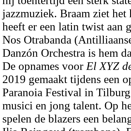
hij toentertijd een sterk st
jazzmuziek. Braam ziet het 
heeft er een latin twist aan
Nos Otrabanda (Antilliaans
Danzón Orchestra is hem da
De opnames voor
El XYZ d
2019 gemaakt tijdens een o
Paranoia Festival in Tilbur
musici en jong talent. Op h
spelen de blazers een belan