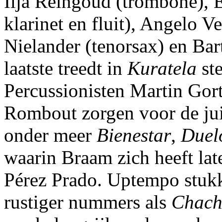
Ilja Reingoud (trombone), E
klarinet en fluit), Angelo V
Nielander (tenorsax) en Bart
laatste treedt in
Kuratela
ste
Percussionisten Martin Gor
Rombout zorgen voor de juis
onder meer
Bienestar
,
Duel
waarin Braam zich heeft la
Pérez Prado. Uptempo stukk
rustiger nummers als
Chach