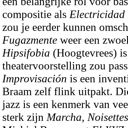
een belangrijke rol voor ba
compositie als
Electricidad
zou je eerder kunnen omschr
Fugazmente
weer een zwoele
Hipsifobia
(Hoogtevrees) is
theatervoorstelling zou pass
Improvisación
is een invent
Braam zelf flink uitpakt. D
jazz is een kenmerk van vee
sterk zijn
Marcha
,
Noisette