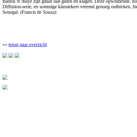
Badou N’diaye zijn gitaar laat gillen en klagen. Deze opwindende, ho
Diffusion-serie, en sommige klassiekers vreemd genoeg ontbreken, b
Senegal. (Francis de Souza)
««
terug naar overzicht