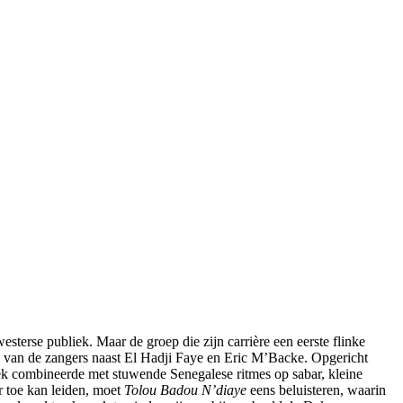
terse publiek. Maar de groep die zijn carrière een eerste flinke
n van de zangers naast El Hadji Faye en Eric M’Backe. Opgericht
ek combineerde met stuwende Senegalese ritmes op sabar, kleine
r toe kan leiden, moet
Tolou Badou N’diaye
eens beluisteren, waarin