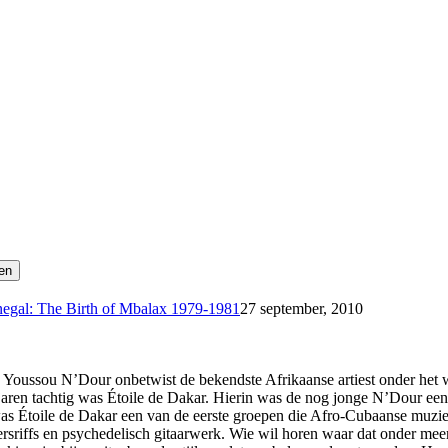
negal: The Birth of Mbalax 1979-1981
27 september, 2010
 Youssou N’Dour onbetwist de bekendste Afrikaanse artiest onder het wes
 jaren tachtig was Étoile de Dakar. Hierin was de nog jonge N’Dour ee
was Étoile de Dakar een van de eerste groepen die Afro-Cubaanse muzi
zersriffs en psychedelisch gitaarwerk. Wie wil horen waar dat onder mee