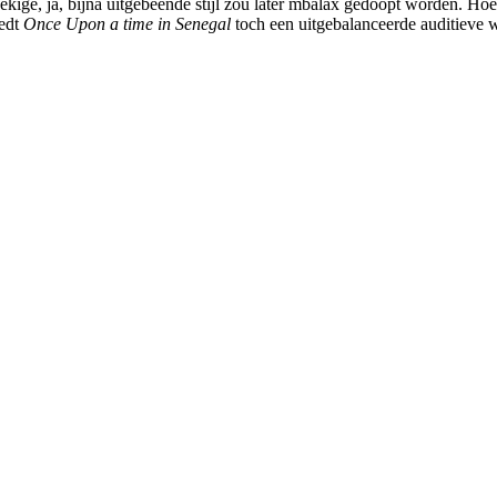
ekige, ja, bijna uitgebeende stijl zou later mbalax gedoopt worden. Hoe
iedt
Once Upon a time in Senegal
toch een uitgebalanceerde auditieve 