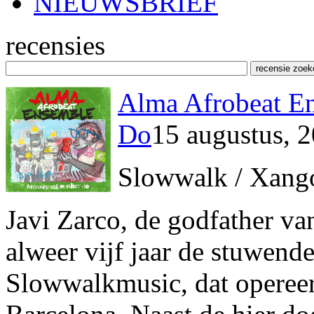
NIEUWSBRIEF
recensies
Alma Afrobeat E
Do
15 augustus, 
Slowwalk / Xang
Javi Zarco, de godfather va
alweer vijf jaar de stuwende
Slowwalkmusic, dat opereer