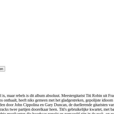
 is, maar rebels is dit album absoluut. Meestergitarist Titi Robin uit Fr
ns onthaalt, heeft niks gemeen met het gladgestreken, gepolijste idioom
eden door John Cippolina en Gary Duncan, de duellerende gitaristen van 
racks twee partijen doorelkaar heen. Titi's gebruikelijke kwartet, met b
 drie muzikanten die hoorbaar gepokt en gemazeld zijn in de rock, op re