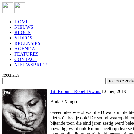
HOME
NIEUWS
BLOGS
VIDEOS
RECENSIES
AGENDA
FEATURES
CONTACT
NIEUWSBRIEF
recensies
Titi Robin – Rebel Diwana
12 mei, 2019
Buda / Xango
Geeen idee wie of wat die Diwana uit de titel
niet zo’n beetje ook! De sound waarop hij o
bijtende toon die eind jaren zestig werd bel
toevallig, want ook Robin speelt op diverse t
want op dit album wordt hij bijgestaan door