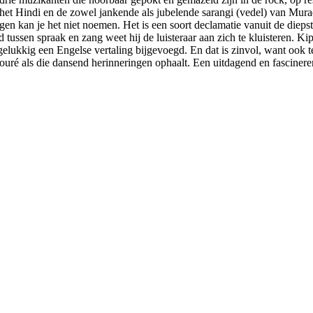
 Hindi en de zowel jankende als jubelende sarangi (vedel) van Murad 
ingen kan je het niet noemen. Het is een soort declamatie vanuit de diep
d tussen spraak en zang weet hij de luisteraar aan zich te kluisteren. 
 gelukkig een Engelse vertaling bijgevoegd. En dat is zinvol, want ook t
ouré als die dansend herinneringen ophaalt. Een uitdagend en fascine