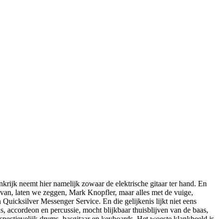
ankrijk neemt hier namelijk zowaar de elektrische gitaar ter hand. En
 van, laten we zeggen, Mark Knopfler, maar alles met de vuige,
Quicksilver Messenger Service. En die gelijkenis lijkt niet eens
as, accordeon en percussie, mocht blijkbaar thuisblijven van de baas,
spectievelijk drums, basgitaar en keyboards. Het woeste klankbeeld is