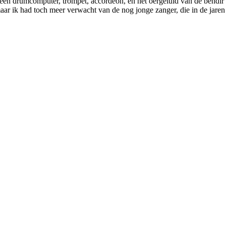
: een drumcomputer, trompet, accordeon, en het oergeluid van de bendir 
maar ik had toch meer verwacht van de nog jonge zanger, die in de jaren