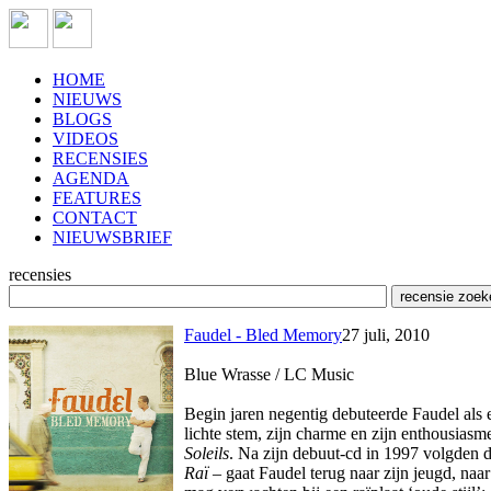
HOME
NIEUWS
BLOGS
VIDEOS
RECENSIES
AGENDA
FEATURES
CONTACT
NIEUWSBRIEF
recensies
Faudel - Bled Memory
27 juli, 2010
Blue Wrasse / LC Music
Begin jaren negentig debuteerde Faudel als e
lichte stem, zijn charme en zijn enthousiasm
Soleils
. Na zijn debuut-cd in 1997 volgden d
Raï
– gaat Faudel terug naar zijn jeugd, naa