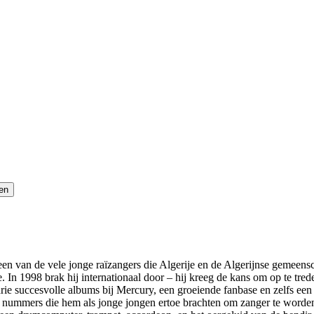
en van de vele jonge raïzangers die Algerije en de Algerijnse gemeensch
e. In 1998 brak hij internationaal door – hij kreeg de kans om op te tr
rie succesvolle albums bij Mercury, een groeiende fanbase en zelfs een
r nummers die hem als jonge jongen ertoe brachten om zanger te worden