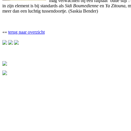
mag verwachten bij een raïplaat ‘oude stijl’
in zijn element is bij standards als
Sidi Boumedienne
en
Ya Zitouna
, 
meer dan een luchtig tussendoortje. (Saskia Bender)
««
terug naar overzicht