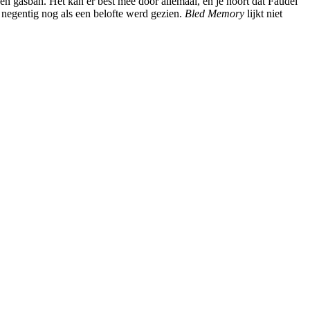
en gasbah. Het kan er best mee door allemaal, en je hoort dat Faudel
 negentig nog als een belofte werd gezien.
Bled Memory
lijkt niet