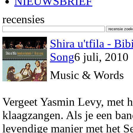
NIEUWSBRIEF
recensies
Shira u'tfila - Bi
Song
6 juli, 2010
Music & Words
Vergeet Yasmin Levy, met ha
klaagzangen. Als je een ban
levendige manier met het S