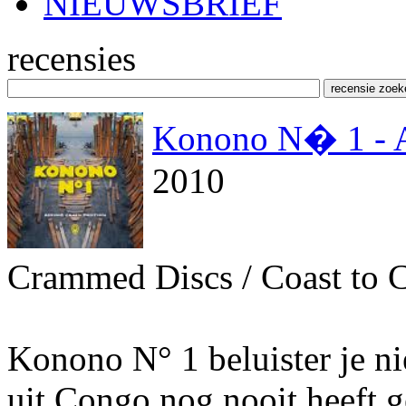
NIEUWSBRIEF
recensies
Konono N� 1 - A
2010
Crammed Discs / Coast to 
Konono N° 1 beluister je ni
uit Congo nog nooit heeft g