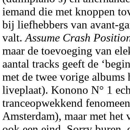
iemand die met knoppen tover
bij liefhebbers van avant-g
valt.
Assume Crash Positio
maar de toevoeging van elek
aantal tracks geeft de ‘begi
met de twee vorige albums h
liveplaat). Konono N° 1 echt 
tranceopwekkend fenomeen (
Amsterdam), maar met het 
ook een eind. Sorry buren, 