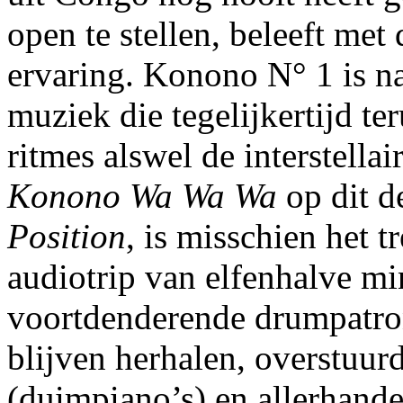
open te stellen, beleeft me
ervaring. Konono N° 1 is n
muziek die tegelijkertijd te
ritmes alswel de interstella
Konono Wa Wa Wa
op dit d
Position
, is misschien het t
audiotrip van elfenhalve m
voortdenderende drumpatro
blijven herhalen, overstuur
(duimpiano’s) en allerhande