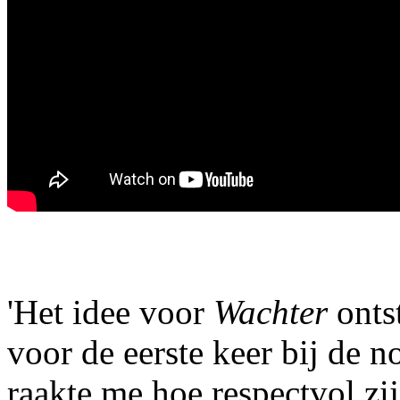
'Het idee voor
Wachter
ontst
voor de eerste keer bij de
raakte me hoe respectvol z