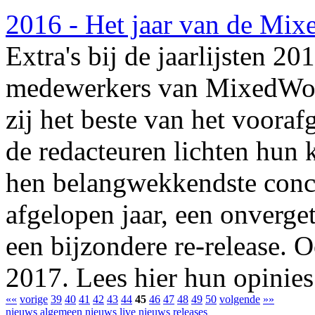
2016 - Het jaar van de Mi
Extra's bij de jaarlijsten 20
medewerkers van MixedWorl
zij het beste van het voor
de redacteuren lichten hun 
hen belangwekkendste concer
afgelopen jaar, een onverge
een bijzondere re-release. O
2017. Lees hier hun opinies
««
vorige
39
40
41
42
43
44
45
46
47
48
49
50
volgende
»»
nieuws algemeen
nieuws live
nieuws releases