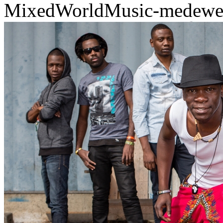
MixedWorldMusic-medewerk