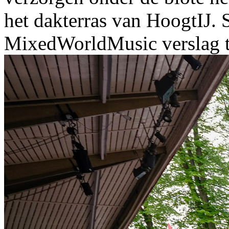
het dakterras van HoogtIJ. 
MixedWorldMusic verslag t