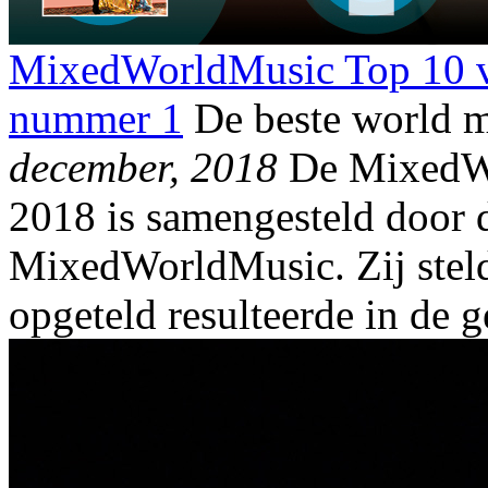
MixedWorldMusic Top 10 v
nummer 1
De beste world 
december, 2018
De MixedWo
2018 is samengesteld door
MixedWorldMusic. Zij stelde
opgeteld resulteerde in de 