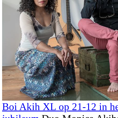
Boi Akih XL op 21-12 in he