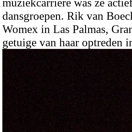
muziekcarriere was ze actie
dansgroepen. Rik van Boeck
Womex in Las Palmas, Gran
getuige van haar optreden i