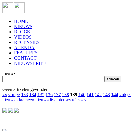
HOME
NIEUWS
BLOGS
VIDEOS
RECENSIES
AGENDA
FEATURES
CONTACT
NIEUWSBRIEF
nieuws
Geen artikelen gevonden.
««
vorige
133
134
135
136
137
138
139
140
141
142
143
144
volge
nieuws algemeen
nieuws live
nieuws releases