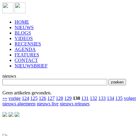
HOME
NIEUWS
BLOGS
VIDEOS
RECENSIES
AGENDA
FEATURES
CONTACT
NIEUWSBRIEF
nieuws
Geen artikelen gevonden.
««
vorige
124
125
126
127
128
129
130
131
132
133
134
135
volge
nieuws algemeen
nieuws live
nieuws releases