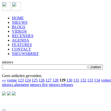
HOME
NIEUWS
BLOGS
VIDEOS
RECENSIES
AGENDA
FEATURES
CONTACT
NIEUWSBRIEF
nieuws
Geen artikelen gevonden.
««
vorige
123
124
125
126
127
128
129
130
131
132
133
134
volge
nieuws algemeen
nieuws live
nieuws releases