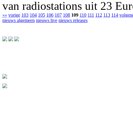
van radiostations uit 23 Eu
««
vorige
103
104
105
106
107
108
109
110
111
112
113
114
volgen
nieuws algemeen
nieuws live
nieuws releases