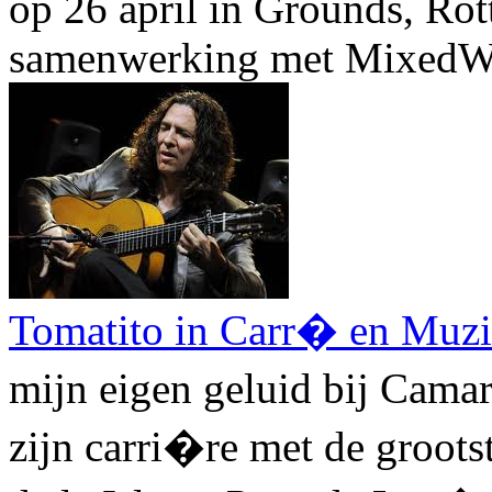
op 26 april in Grounds, Ro
samenwerking met MixedW
Tomatito in Carr� en Muz
mijn eigen geluid bij Cama
zijn carri�re met de groo