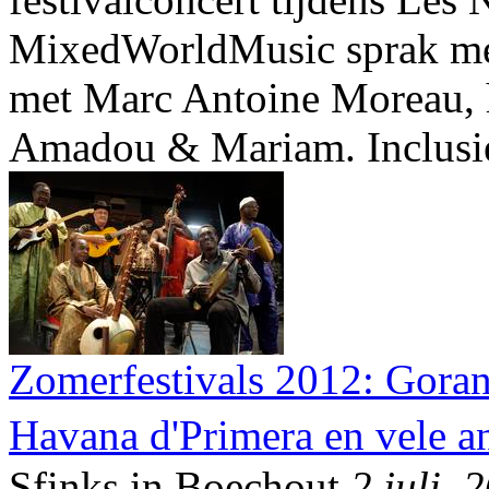
MixedWorldMusic sprak me
met Marc Antoine Moreau, he
Amadou & Mariam. Inclusief
Zomerfestivals 2012: Goran
Havana d'Primera en vele a
Sfinks in Boechout
2 juli, 