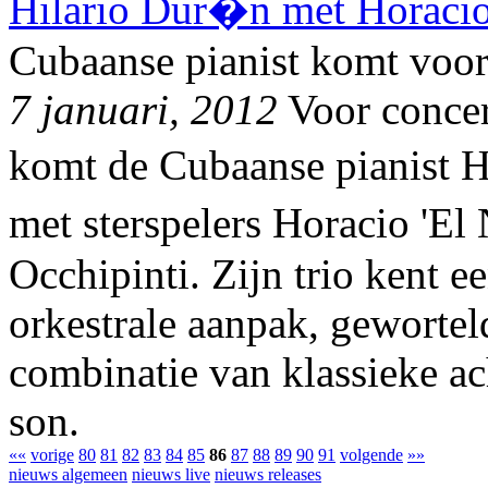
Hilario Dur�n met Horaci
Cubaanse pianist komt voor
7 januari, 2012
Voor concer
komt de Cubaanse pianist 
met sterspelers Horacio 'E
Occhipinti. Zijn trio kent e
orkestrale aanpak, gewortel
combinatie van klassieke ac
son.
««
vorige
80
81
82
83
84
85
86
87
88
89
90
91
volgende
»»
nieuws algemeen
nieuws live
nieuws releases