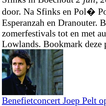
door. Na Sfinks en Pol� Po
Esperanzah en Dranouter. Be
zomerfestivals tot en met a
Lowlands. Bookmark deze p
Benefietconcert Joep Pelt o