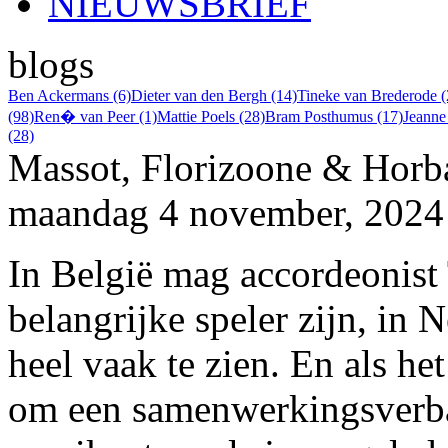
NIEUWSBRIEF
blogs
Ben Ackermans (6)
Dieter van den Bergh (14)
Tineke van Brederode (
(98)
Ren� van Peer (1)
Mattie Poels (28)
Bram Posthumus (17)
Jeanne
(28)
Massot, Florizoone & Horb
maandag 4 november, 2024
In België mag accordeonist
belangrijke speler zijn, in
heel vaak te zien. En als he
om een samenwerkingsverba