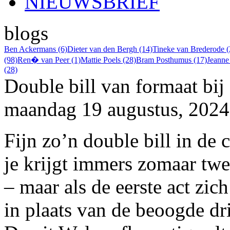
NIEUWSBRIEF
blogs
Ben Ackermans (6)
Dieter van den Bergh (14)
Tineke van Brederode (
(98)
Ren� van Peer (1)
Mattie Poels (28)
Bram Posthumus (17)
Jeanne
(28)
Double bill van formaat bi
maandag 19 augustus, 2024
Fijn zo’n double bill in de
je krijgt immers zomaar twe
– maar als de eerste act zic
in plaats van de beoogde dri